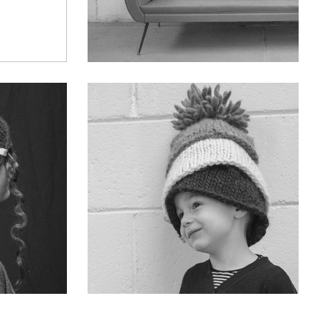
D
BE CRAZY